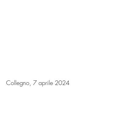
Concorso "Città in
Danza"
Collegno, 7 aprile 2024
Visualizza foto