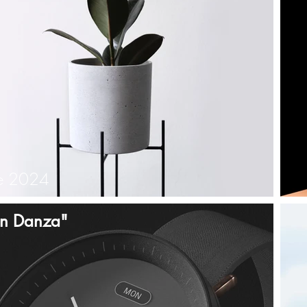
le 2024
in Danza"